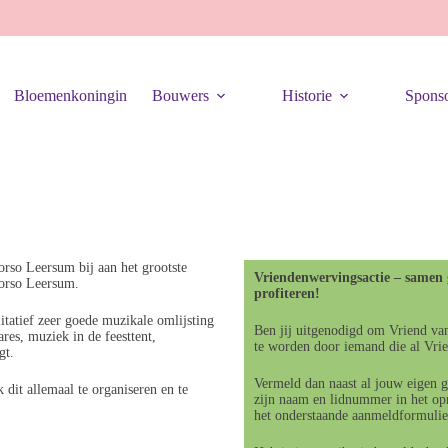
Bloemenkoningin
Bouwers
Historie
Sponso
orso Leersum bij aan het grootste
Vriendenwervingsactie – samen 
orso Leersum.
profiteren!
itatief zeer goede muzikale omlijsting
Ben jij uitgenodigd om Vriend va
es, muziek in de feesttent,
te worden door iemand die al Vrie
gt.
Vermeld dan naast al jouw eigen g
 dit allemaal te organiseren en te
zijn naam en lidnummer in het op
het onderstaande aanmeldformulie