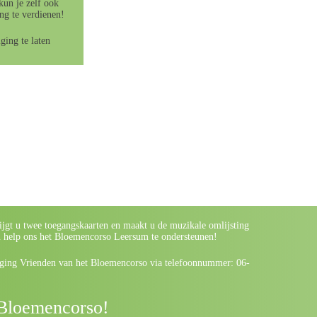
kun je zelf ook
ng te verdienen!
ing te laten
ijgt u twee toegangskaarten en maakt u de muzikale omlijsting
n help ons het Bloemencorso Leersum te ondersteunen!
iging Vrienden van het Bloemencorso via telefoonnummer: 06-
t Bloemencorso!