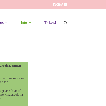
rs
Info
Tickets!
groeien, samen
n het bloemencorso
nd is?
egevens haar of
merkingenveld in
r.