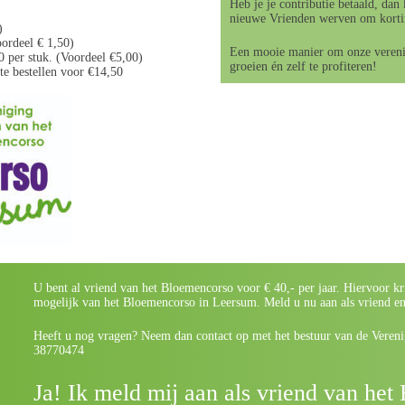
Heb je je contributie betaald, dan 
nieuwe Vrienden werven om korti
)
oordeel € 1,50)
Een mooie manier om onze verenig
0 per stuk. (Voordeel €5,00)
groeien én zelf te profiteren!
e bestellen voor €14,50
U bent al vriend van het Bloemencorso voor € 40,- per jaar. Hiervoor kr
mogelijk van het Bloemencorso in Leersum. Meld u nu aan als vriend e
Heeft u nog vragen? Neem dan contact op met het bestuur van de Veren
38770474
Ja! Ik meld mij aan als vriend van he