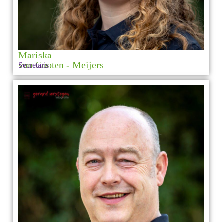
Mariska
van Cooten - Meijers
Secretaris